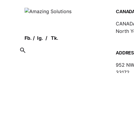
CANAD
CANADA
North Y
Fb.
/
Ig.
/
Tk.
ADDRES
952 NW 
33172
© 2025
Amazing Solutions
. All rights reserved