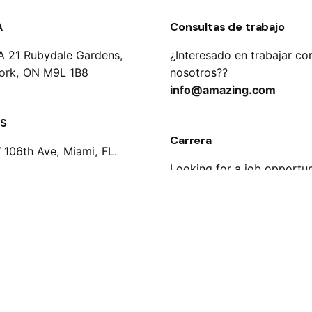
A
Consultas de trabajo
 21 Rubydale Gardens,
¿Interesado en trabajar co
ork, ON M9L 1B8
nosotros??
info@amazing.com
S
Carrera
106th Ave, Miami, FL.
Looking for a job opportun
¿Buscas una oportunidad 
Se