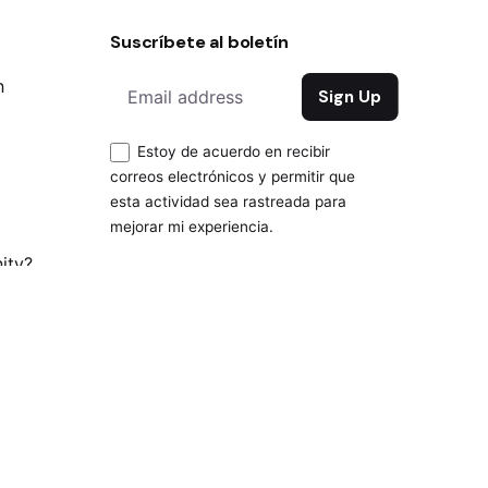
Suscríbete al boletín
n
Estoy de acuerdo en recibir
correos electrónicos y permitir que
esta actividad sea rastreada para
mejorar mi experiencia.
ity?
laboral?
curity
|
Privacy & Cookie Policy
|
Terms of Service