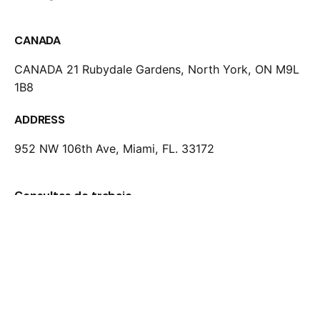
CANADA
CANADA 21 Rubydale Gardens, North York, ON M9L
1B8
ADDRESS
952 NW 106th Ave, Miami, FL. 33172
Consultas de trabajo
¿Interesado en trabajar con nosotros??
info@amazing.com
Carrera
Looking for a job opportunity?
¿Buscas una