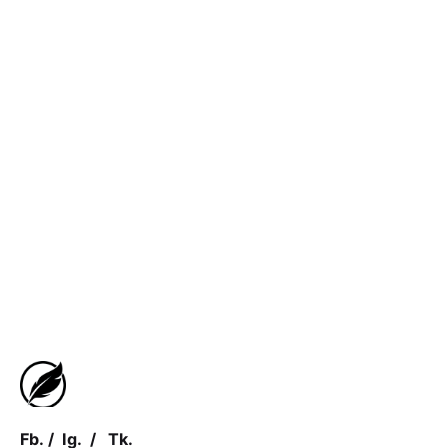
Fb.
/
Ig.
/
Tk.